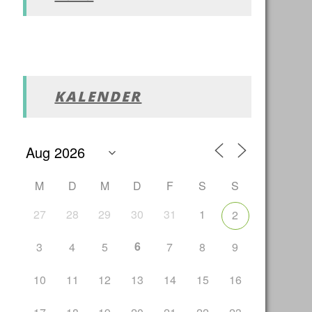
KALENDER
M
D
M
D
F
S
S
27
28
29
30
31
1
2
6
3
4
5
7
8
9
10
11
12
13
14
15
16