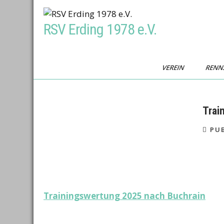
Skip
to
RSV Erding 1978 e.V.
content
VEREIN
RENN
Trai
PUB
Beitragsnavigation
Trainingswertung 2025 nach Buchrain