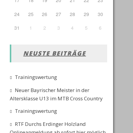
17
18
19
20
21
22
23
24
25
26
27
28
29
30
31
1
2
3
4
5
6
NEUSTE BEITRÄGE
Trainingswertung
Neuer Bayrischer Meister in der
Altersklasse U13 im MTB Cross Country
Trainingswertung
RTF Durchs Erdinger Holzland
Onlineanmeldung ab sofort hier möglich