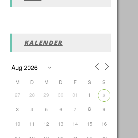
KALENDER
M
D
M
D
F
S
S
27
28
29
30
31
1
2
8
3
4
5
6
7
9
10
11
12
13
14
15
16