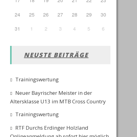
17
18
19
20
21
22
23
24
25
26
27
28
29
30
31
1
2
3
4
5
6
NEUSTE BEITRÄGE
Trainingswertung
Neuer Bayrischer Meister in der
Altersklasse U13 im MTB Cross Country
Trainingswertung
RTF Durchs Erdinger Holzland
Onlineanmeldung ab sofort hier möglich