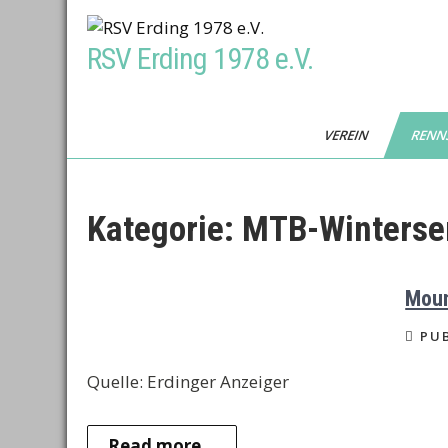
Skip
to
RSV Erding 1978 e.V.
content
VEREIN
RENN
Kategorie:
MTB-Winterse
Moun
PUB
Quelle: Erdinger Anzeiger
Read more...