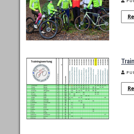
PU
Re
Trai
PU
Re