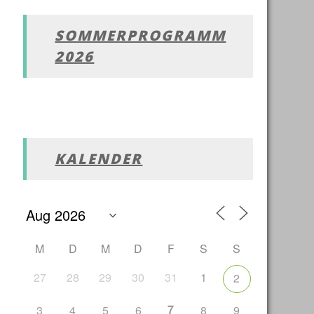
SOMMERPROGRAMM
2026
KALENDER
M
D
M
D
F
S
S
27
28
29
30
31
1
2
7
3
4
5
6
8
9