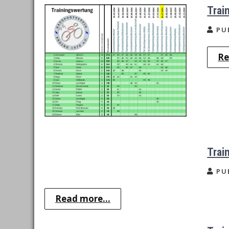
Trai
PU
Re
Trai
PU
Read more...