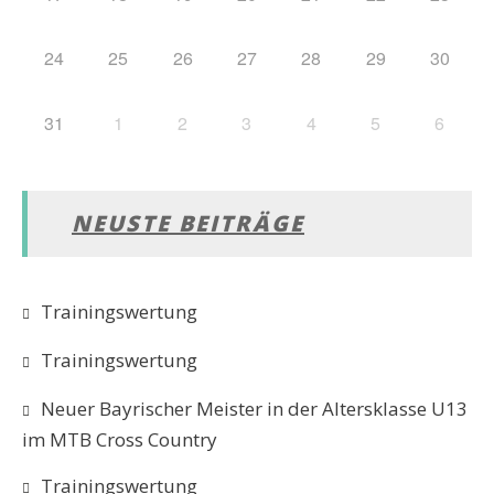
24
25
26
27
28
29
30
31
1
2
3
4
5
6
NEUSTE BEITRÄGE
Trainingswertung
Trainingswertung
Neuer Bayrischer Meister in der Altersklasse U13
im MTB Cross Country
Trainingswertung