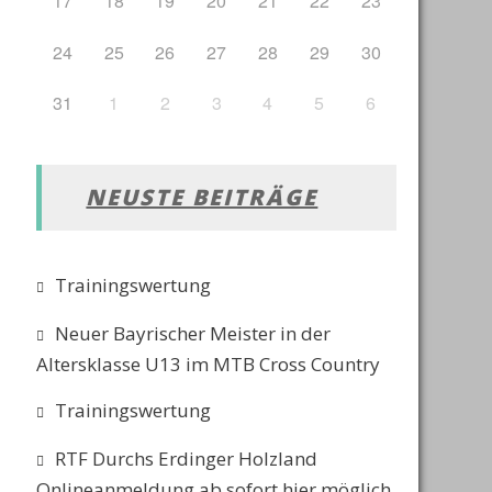
17
18
19
20
21
22
23
24
25
26
27
28
29
30
31
1
2
3
4
5
6
NEUSTE BEITRÄGE
Trainingswertung
Neuer Bayrischer Meister in der
Altersklasse U13 im MTB Cross Country
Trainingswertung
RTF Durchs Erdinger Holzland
Onlineanmeldung ab sofort hier möglich