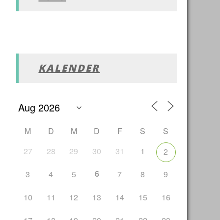
Office 365
Outlook Live
KALENDER
M
D
M
D
F
S
S
27
28
29
30
31
1
2
6
3
4
5
7
8
9
10
11
12
13
14
15
16