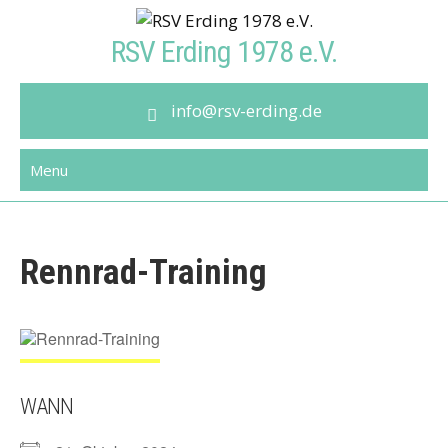
Skip
to
RSV Erding 1978 e.V.
content
info@rsv-erding.de
Menu
Rennrad-Training
WANN