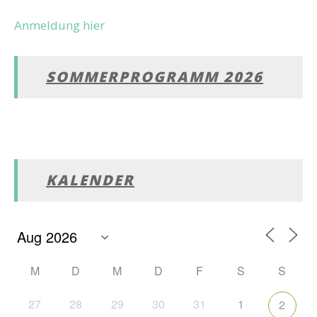
Anmeldung hier
SOMMERPROGRAMM 2026
KALENDER
M
D
M
D
F
S
S
27
28
29
30
31
1
2