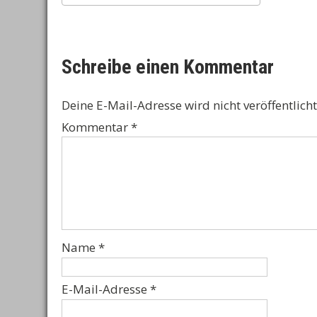
ICS herunterladen
Google Kalender
iCalendar
Office 365
Outlook Live
Schreibe einen Kommentar
Deine E-Mail-Adresse wird nicht veröffentlicht
Kommentar
*
Name
*
E-Mail-Adresse
*