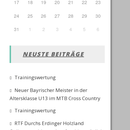
17
18
19
20
21
22
23
24
25
26
27
28
29
30
31
1
2
3
4
5
6
NEUSTE BEITRÄGE
Trainingswertung
Neuer Bayrischer Meister in der
Altersklasse U13 im MTB Cross Country
Trainingswertung
RTF Durchs Erdinger Holzland