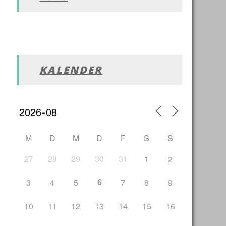
KALENDER
M
D
M
D
F
S
S
27
28
29
30
31
1
2
6
3
4
5
7
8
9
10
11
12
13
14
15
16