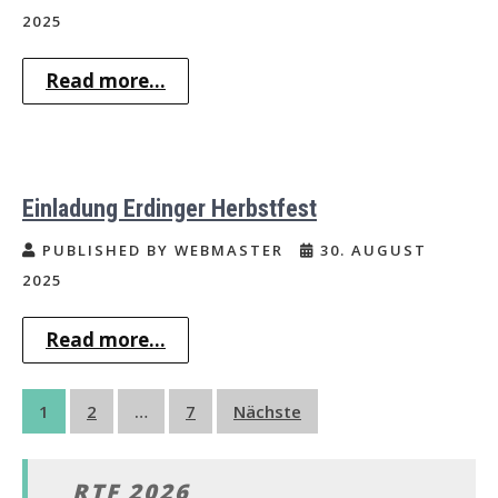
2025
Read more...
Einladung Erdinger Herbstfest
PUBLISHED BY WEBMASTER
30. AUGUST
2025
Read more...
Seitennummerierung
1
2
…
7
Nächste
der
Beiträge
RTF 2026