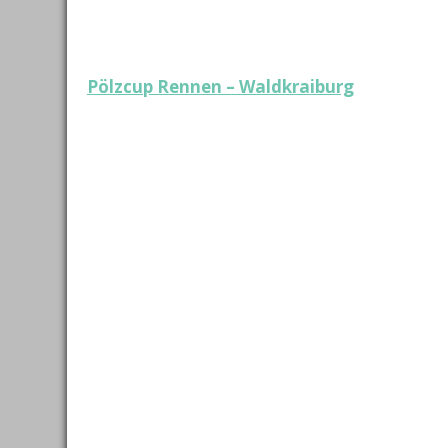
Beitragsnavigation
Pölzcup Rennen – Waldkraiburg