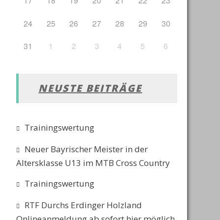
17
18
19
20
21
22
23
24
25
26
27
28
29
30
31
1
2
3
4
5
6
NEUSTE BEITRÄGE
Trainingswertung
Neuer Bayrischer Meister in der
Altersklasse U13 im MTB Cross Country
Trainingswertung
RTF Durchs Erdinger Holzland
Onlineanmeldung ab sofort hier möglich