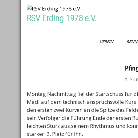
Skip
to
RSV Erding 1978 e.V.
content
VEREIN
RENN
Pfin
PUB
Montag Nachmittag fiel der Startschuss für 
Madl auf dem technisch anspruchsvolle Kurs an
den ersten zwei Kurven an die Spitze des Fel
sein Verfolger die Führung Ende der ersten R
leichten Sturz aus seinem Rhythmus und konn
starker 2. Platz für ihn.