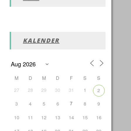
KALENDER
M
D
M
D
F
S
S
27
28
29
30
31
1
2
7
3
4
5
6
8
9
10
11
12
13
14
15
16