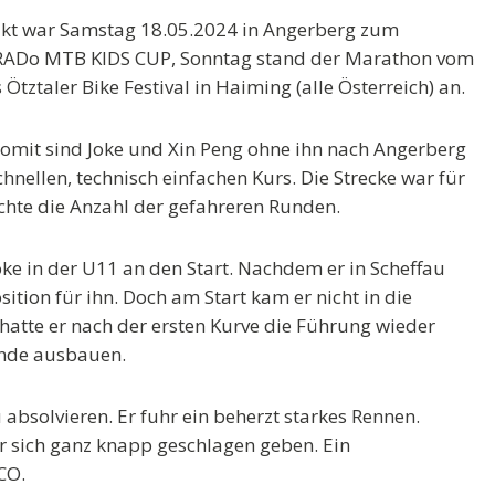
akt war Samstag 18.05.2024 in Angerberg zum
RADo MTB KIDS CUP, Sonntag stand der Marathon vom
tztaler Bike Festival in Haiming (alle Österreich) an.
 somit sind Joke und Xin Peng ohne ihn nach Angerberg
hnellen, technisch einfachen Kurs. Die Strecke war für
achte die Anzahl der gefahreren Runden.
oke in der U11 an den Start. Nachdem er in Scheffau
sition für ihn. Doch am Start kam er nicht in die
s hatte er nach der ersten Kurve die Führung wieder
nde ausbauen.
absolvieren. Er fuhr ein beherzt starkes Rennen.
r sich ganz knapp geschlagen geben. Ein
CO.