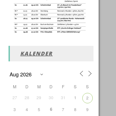
KALENDER
M
D
M
D
F
S
S
27
28
29
30
31
1
2
6
3
4
5
7
8
9