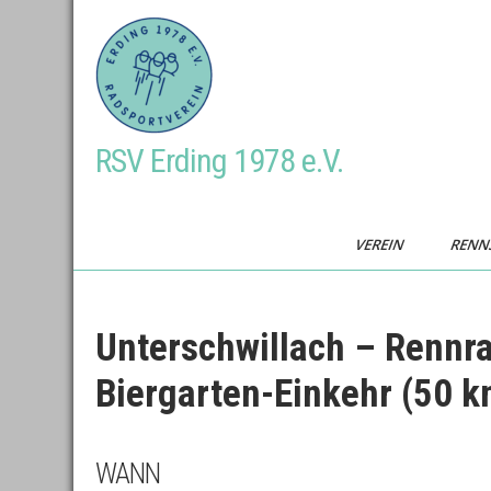
Skip
to
content
RSV Erding 1978 e.V.
VEREIN
RENN
Unterschwillach – Rennr
Biergarten-Einkehr (50 k
WANN