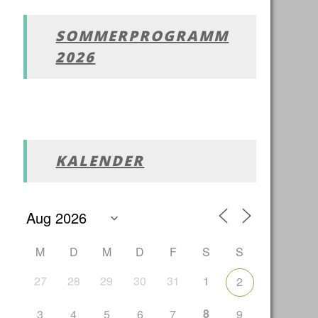
SOMMERPROGRAMM
2026
Office 365
Outlook Live
KALENDER
M
D
M
D
F
S
S
27
28
29
30
31
1
2
8
3
4
5
6
7
9