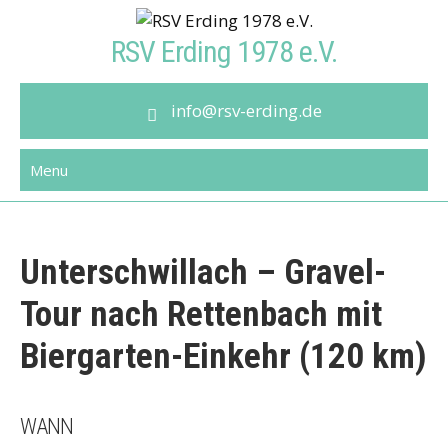
Skip
to
RSV Erding 1978 e.V.
content
info@rsv-erding.de
Menu
Unterschwillach – Gravel-
Tour nach Rettenbach mit
Biergarten-Einkehr (120 km)
WANN