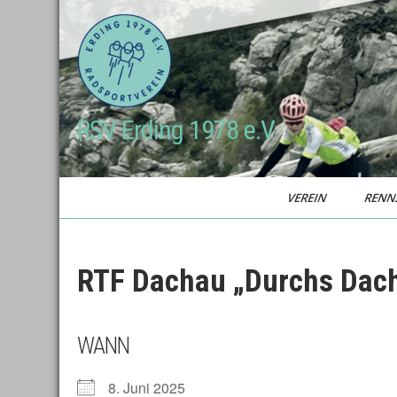
Skip
to
content
RSV Erding 1978 e.V.
VEREIN
RENN
RTF Dachau „Durchs Dac
WANN
8. Juni 2025