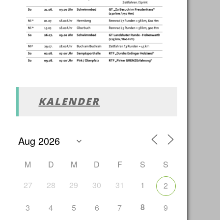
KALENDER
M
D
M
D
F
S
S
27
28
29
30
31
1
2
8
3
4
5
6
7
9