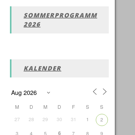
SOMMERPROGRAMM
2026
Office 365
Outlook Live
KALENDER
M
D
M
D
F
S
S
27
28
29
30
31
1
2
6
3
4
5
7
8
9